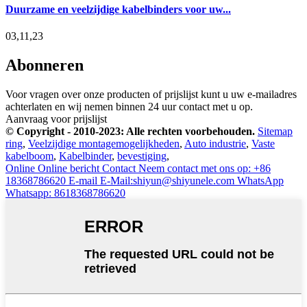
Duurzame en veelzijdige kabelbinders voor uw...
03,11,23
Abonneren
Voor vragen over onze producten of prijslijst kunt u uw e-mailadres
achterlaten en wij nemen binnen 24 uur contact met u op.
Aanvraag voor prijslijst
© Copyright - 2010-2023: Alle rechten voorbehouden.
Sitemap
ring
,
Veelzijdige montagemogelijkheden
,
Auto industrie
,
Vaste
kabelboom
,
Kabelbinder
,
bevestiging
,
Online
Online bericht
Contact
Neem contact met ons op: +86
18368786620
E-mail
E-Mail:shiyun@shiyunele.com
WhatsApp
Whatsapp: 8618368786620