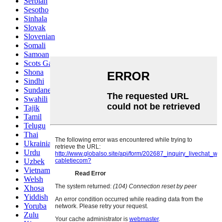
Serbian
Sesotho
Sinhala
Slovak
Slovenian
Somali
Samoan
Scots Gaelic
Shona
Sindhi
Sundanese
Swahili
Tajik
Tamil
Telugu
Thai
Ukrainian
Urdu
Uzbek
Vietnamese
Welsh
Xhosa
Yiddish
Yoruba
Zulu