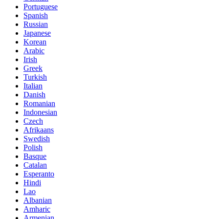
Portuguese
Spanish
Russian
Japanese
Korean
Arabic
Irish
Greek
Turkish
Italian
Danish
Romanian
Indonesian
Czech
Afrikaans
Swedish
Polish
Basque
Catalan
Esperanto
Hindi
Lao
Albanian
Amharic
Armenian