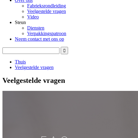
Over ons
Fabrieksrondleiding
Veelgestelde vragen
Video
Steun
Diensten
Verpakkingspatroon
Neem contact met ons op
Thuis
Veelgestelde vragen
Veelgestelde vragen