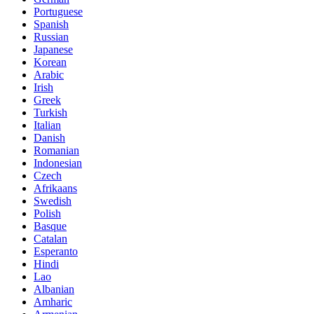
Portuguese
Spanish
Russian
Japanese
Korean
Arabic
Irish
Greek
Turkish
Italian
Danish
Romanian
Indonesian
Czech
Afrikaans
Swedish
Polish
Basque
Catalan
Esperanto
Hindi
Lao
Albanian
Amharic