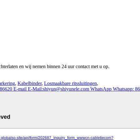
chterlaten en wij nemen binnen 24 uur contact met u op.
rkering
,
Kabelbinder
,
Losmaakbare ritssluitingen
,
786620
E-mail
E-Mail:shiyun@shiyunele.com
WhatsApp
Whatsapp: 8