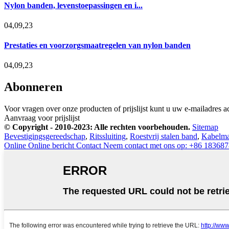
Nylon banden, levenstoepassingen en i...
04,09,23
Prestaties en voorzorgsmaatregelen van nylon banden
04,09,23
Abonneren
Voor vragen over onze producten of prijslijst kunt u uw e-mailadres a
Aanvraag voor prijslijst
© Copyright - 2010-2023: Alle rechten voorbehouden.
Sitemap
Bevestigingsgereedschap
,
Ritssluiting
,
Roestvrij stalen band
,
Kabelma
Online
Online bericht
Contact
Neem contact met ons op: +86 18368