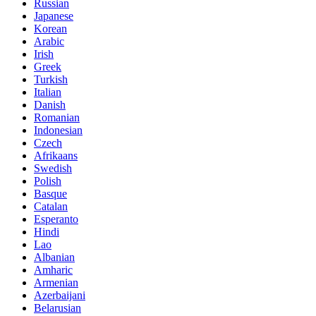
Russian
Japanese
Korean
Arabic
Irish
Greek
Turkish
Italian
Danish
Romanian
Indonesian
Czech
Afrikaans
Swedish
Polish
Basque
Catalan
Esperanto
Hindi
Lao
Albanian
Amharic
Armenian
Azerbaijani
Belarusian