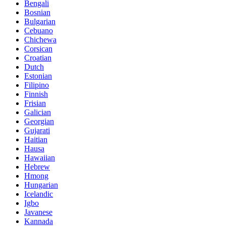
Bengali
Bosnian
Bulgarian
Cebuano
Chichewa
Corsican
Croatian
Dutch
Estonian
Filipino
Finnish
Frisian
Galician
Georgian
Gujarati
Haitian
Hausa
Hawaiian
Hebrew
Hmong
Hungarian
Icelandic
Igbo
Javanese
Kannada