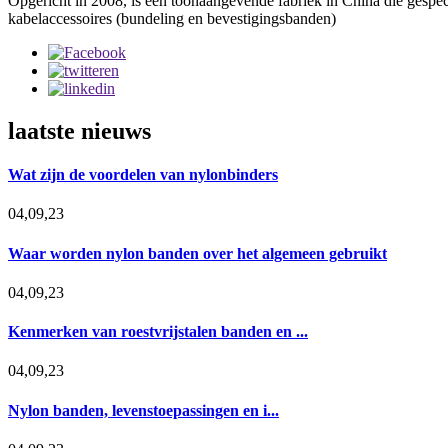
Opgericht in 2008, is een toonaangevende fabriek in China die gespec
kabelaccessoires (bundeling en bevestigingsbanden)
laatste nieuws
Wat zijn de voordelen van nylonbinders
04,09,23
Waar worden nylon banden over het algemeen gebruikt
04,09,23
Kenmerken van roestvrijstalen banden en ...
04,09,23
Nylon banden, levenstoepassingen en i...