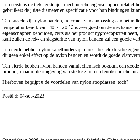
Ten eerste is de treksterkte qua mechanische eigenschappen relatief 
gebruikers de juiste diameter en specificatie voor hun bindringen kun
Ten tweede zijn nylon banden, in termen van aanpassing aan het mil
temperatuurbereik van -40 ~ 120 ℃ is zeer goed om de mechanische
eigenschappen behouden, zelfs als het product hygroscopiciteit heeft,
kant zullen de rek- en slagsterkte van nylon banden zal een goede ver
Ten derde hebben nylon kabelbinders qua prestaties elektrische eige
dit geen enkel effect op de nylon banden en wordt de goede vlamver
Ten vierde hebben nylon banden vanuit chemisch oogpunt een goede 
product, maar in de omgeving van sterke zuren en fenolische chemical
Hierboven begrijpt u de voordelen van nylon stropdassen, toch?
Posttijd: 04-sep-2023