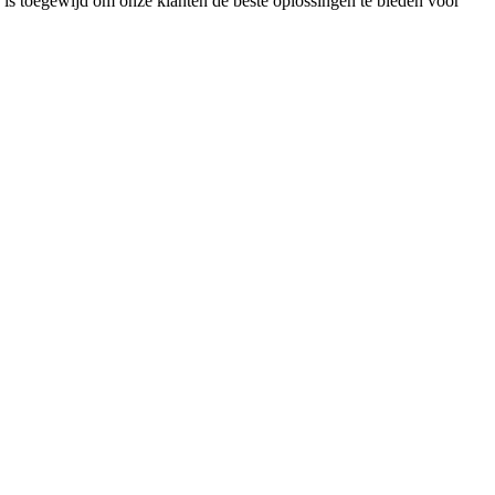
 is toegewijd om onze klanten de beste oplossingen te bieden voor