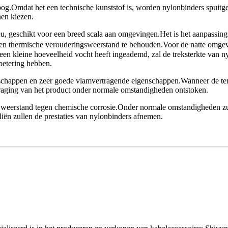
hoog.Omdat het een technische kunststof is, worden nylonbinders spuitg
nen kiezen.
ieu, geschikt voor een breed scala aan omgevingen.Het is het aanpass
 en thermische verouderingsweerstand te behouden.Voor de natte omge
 een kleine hoeveelheid vocht heeft ingeademd, zal de treksterkte van 
betering hebben.
nschappen en zeer goede vlamvertragende eigenschappen.Wanneer de temp
traging van het product onder normale omstandigheden ontstoken.
weerstand tegen chemische corrosie.Onder normale omstandigheden zu
iën zullen de prestaties van nylonbinders afnemen.