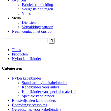
Over ons
Fabrieksrondleiding
Veelgestelde vragen
Video
Steun
Diensten
Verpakkingspatroon
Neem contact met ons op
Thuis
Producten
Nylon kabelbinder
Categorieën
Nylon kabelbinder
Standaard nylon kabelbinder
Kabelbinder voor auto's
Kabelbinder van speciaal materiaal
Speciale kabelbinder
Roestvrijstalen kabelbinders
Bedradingsaccessoires
Gereedschap voor kabelbinders