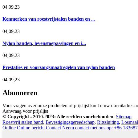
04,09,23
Kenmerken van roestvrijstalen banden en ...
04,09,23
Nylon banden, levenstoepassingen en i...
04,09,23
Prestaties en voorzorgsmaatregelen van nylon banden
04,09,23
Abonneren
Voor vragen over onze producten of prijslijst kunt u uw e-mailadres a
Aanvraag voor prijslijst
© Copyright - 2010-2023: Alle rechten voorbehouden.
Sitemap
Roestvrij stalen band
,
Bevestigingsgereedschap
,
Ritssluiting
,
Losmaakb
Online
Online bericht
Contact
Neem contact met ons op: +86 18368