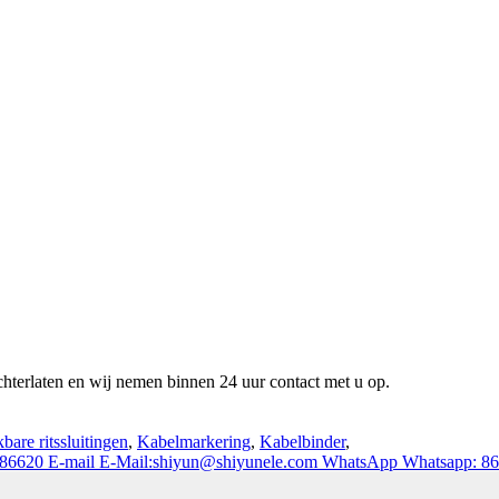
chterlaten en wij nemen binnen 24 uur contact met u op.
are ritssluitingen
,
Kabelmarkering
,
Kabelbinder
,
786620
E-mail
E-Mail:shiyun@shiyunele.com
WhatsApp
Whatsapp: 8