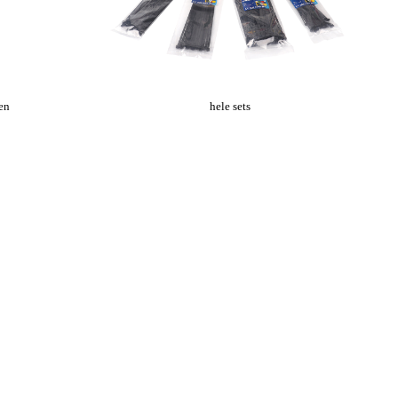
ten
hele sets