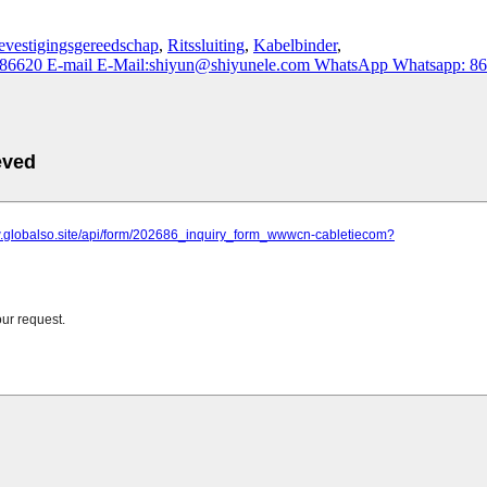
evestigingsgereedschap
,
Ritssluiting
,
Kabelbinder
,
786620
E-mail
E-Mail:shiyun@shiyunele.com
WhatsApp
Whatsapp: 8