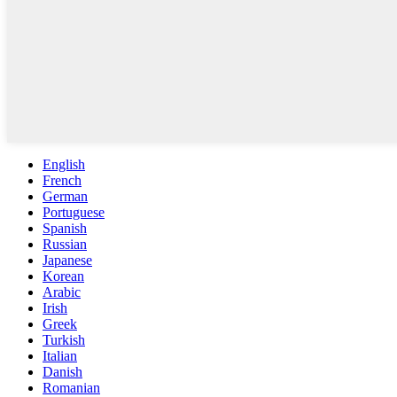
English
French
German
Portuguese
Spanish
Russian
Japanese
Korean
Arabic
Irish
Greek
Turkish
Italian
Danish
Romanian