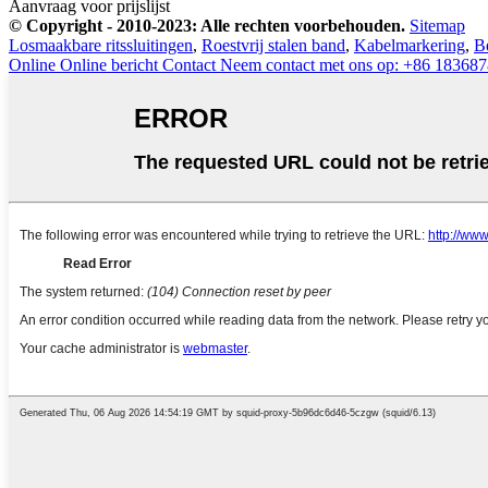
Aanvraag voor prijslijst
© Copyright - 2010-2023: Alle rechten voorbehouden.
Sitemap
Losmaakbare ritssluitingen
,
Roestvrij stalen band
,
Kabelmarkering
,
B
Online
Online bericht
Contact
Neem contact met ons op: +86 18368