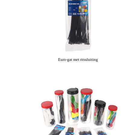
Euro-gat met ritssluiting