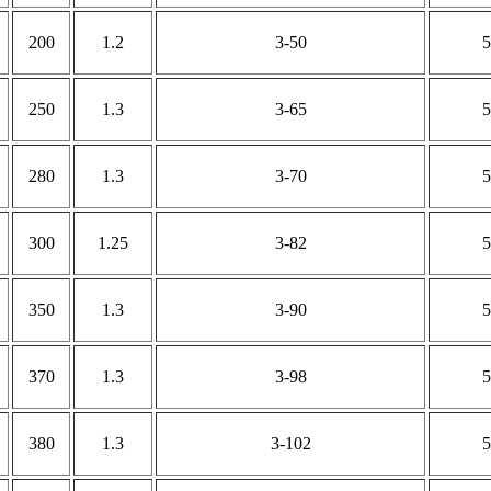
200
1.2
3-50
5
250
1.3
3-65
5
280
1.3
3-70
5
300
1.25
3-82
5
350
1.3
3-90
5
370
1.3
3-98
5
380
1.3
3-102
5