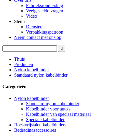
Over ons
Fabrieksrondleiding
Veelgestelde vragen
Video
Steun
Diensten
Verpakkingspatroon
Neem contact met ons op
Thuis
Producten
Nylon kabelbinder
Standaard nylon kabelbinder
Categorieën
Nylon kabelbinder
Standaard nylon kabelbinder
Kabelbinder voor auto's
Kabelbinder van speciaal materiaal
Speciale kabelbinder
Roestvrijstalen kabelbinders
Bedradingsaccessoires