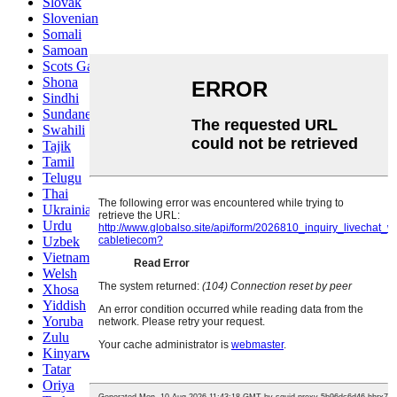
Slovak
Slovenian
Somali
Samoan
Scots Gaelic
Shona
Sindhi
Sundanese
Swahili
Tajik
Tamil
Telugu
Thai
Ukrainian
Urdu
Uzbek
Vietnamese
Welsh
Xhosa
Yiddish
Yoruba
Zulu
Kinyarwanda
Tatar
Oriya