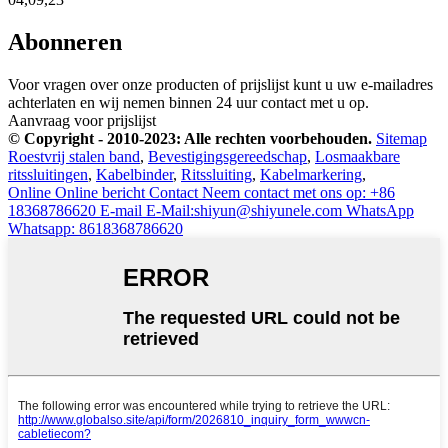
Abonneren
Voor vragen over onze producten of prijslijst kunt u uw e-mailadres
achterlaten en wij nemen binnen 24 uur contact met u op.
Aanvraag voor prijslijst
© Copyright - 2010-2023: Alle rechten voorbehouden.
Sitemap
Roestvrij stalen band
,
Bevestigingsgereedschap
,
Losmaakbare
ritssluitingen
,
Kabelbinder
,
Ritssluiting
,
Kabelmarkering
,
Online
Online bericht
Contact
Neem contact met ons op: +86
18368786620
E-mail
E-Mail:shiyun@shiyunele.com
WhatsApp
Whatsapp: 8618368786620