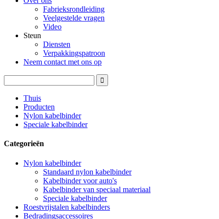
Over ons
Fabrieksrondleiding
Veelgestelde vragen
Video
Steun
Diensten
Verpakkingspatroon
Neem contact met ons op
Thuis
Producten
Nylon kabelbinder
Speciale kabelbinder
Categorieën
Nylon kabelbinder
Standaard nylon kabelbinder
Kabelbinder voor auto's
Kabelbinder van speciaal materiaal
Speciale kabelbinder
Roestvrijstalen kabelbinders
Bedradingsaccessoires