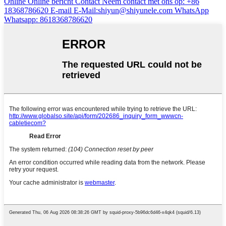
Online
Online bericht
Contact
Neem contact met ons op: +86
18368786620
E-mail
E-Mail:shiyun@shiyunele.com
WhatsApp
Whatsapp: 8618368786620