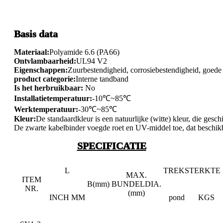
Basis data
Materiaal:
Polyamide 6.6 (PA66)
Ontvlambaarheid:
UL94 V2
Eigenschappen:
Zuurbestendigheid, corrosiebestendigheid, goede 
product categorie:
Interne tandband
Is het herbruikbaar:
No
Installatietemperatuur:
-10℃~85℃
Werktemperatuur:
-30℃~85℃
Kleur:
De standaardkleur is een natuurlijke (witte) kleur, die gesch
De zwarte kabelbinder voegde roet en UV-middel toe, dat beschikb
SPECIFICATIE
L
TREKSTERKTE
MAX.
ITEM
B(mm)
BUNDELDIA.
NR.
(mm)
INCH
MM
pond
KGS